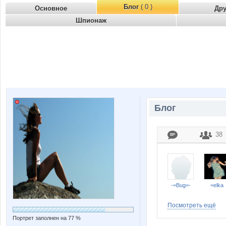
Блог
( 0 )
Основное
Др
Шпионаж
Блог
38
-=Bug=-
=elka
Посмотреть ещё
Портрет заполнен на 77 %