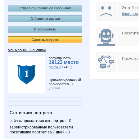
Joker
Kermit
Этот блог
Отправить приватное сообщение
блогеров
.
Добавить в друзья
Игнорировать
Rabbit-NN
Radda
Посетит
Сделать подарок
Мой малыш - Основной
TriK
Whitesk
популярность:
Посмотре
19123 место
рейтинг
1745
?
Привилегированный
пользователь
1
grifon
katenka
уровня
Статистика портрета:
Маймун
Олегг
сейчас просматривают портрет - 0
зарегистрированные пользователи
посетившие портрет за 7 дней - 0